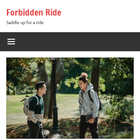
Skip
Forbidden Ride
to
content
Saddle up for a ride